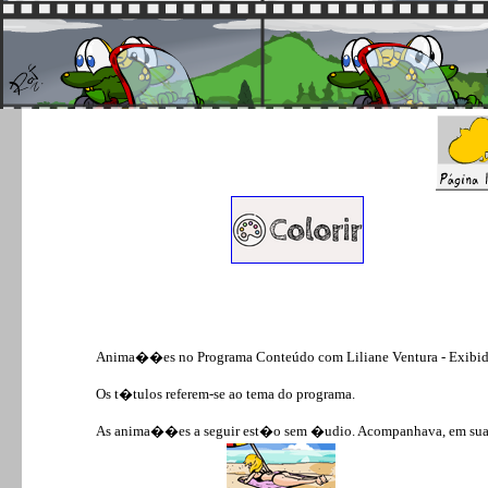
Anima��es no Programa Conteúdo com Liliane Ventura - Exibidos
Os t�tulos referem-se ao tema do programa.
As anima��es a seguir est�o sem �udio. Acompanhava, em sua 