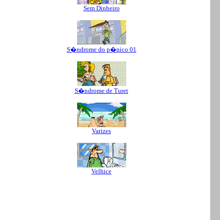
Sem Dinheiro
S�ndrome do p�nico 01
S�ndrome de Turet
Varizes
Velhice