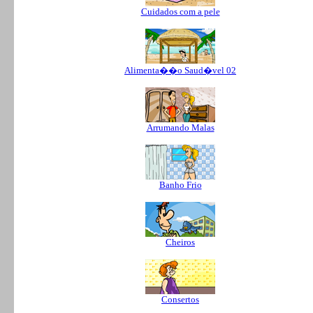
Cuidados com a pele
Alimenta��o Saud�vel 02
Arrumando Malas
Banho Frio
Cheiros
Consertos