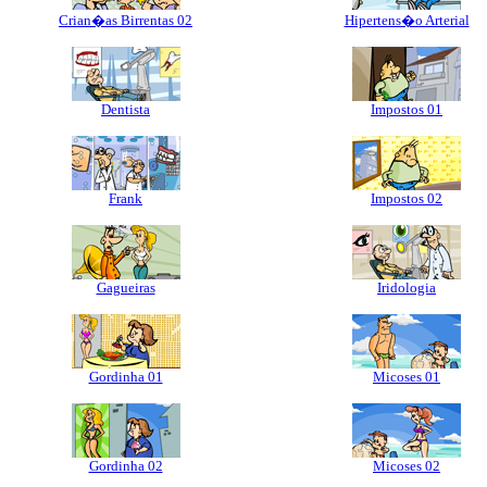
Crian�as Birrentas 02
Hipertens�o Arterial
Dentista
Impostos 01
Frank
Impostos 02
Gagueiras
Iridologia
Gordinha 01
Micoses 01
Gordinha 02
Micoses 02